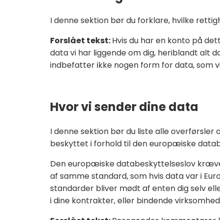
I denne sektion bør du forklare, hvilke ret
Forslået tekst:
Hvis du har en konto på det
data vi har liggende om dig, heriblandt alt d
indbefatter ikke nogen form for data, som v
Hvor vi sender dine data
I denne sektion bør du liste alle overførsl
beskyttet i forhold til den europæiske data
Den europæiske databeskyttelseslov kræve
af samme standard, som hvis data var i Europa
standarder bliver mødt af enten dig selv el
i dine kontrakter, eller bindende virksomhed