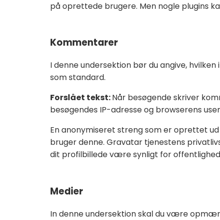
på oprettede brugere. Men nogle plugins kan
Kommentarer
I denne undersektion bør du angive, hvilk
som standard.
Forslået tekst:
Når besøgende skriver komm
besøgendes IP-adresse og browserens user 
En anonymiseret streng som er oprettet ud f
bruger denne. Gravatar tjenestens privatliv
dit profilbillede være synligt for offentl
Medier
In denne undersektion skal du være opmærks