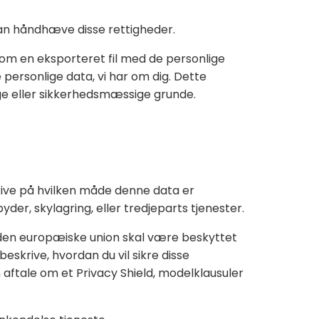
kan håndhæve disse rettigheder.
om en eksporteret fil med de personlige
e personlige data, vi har om dig. Dette
ige eller sikkerhedsmæssige grunde.
krive på hvilken måde denne data er
er, skylagring, eller tredjeparts tjenester.
den europæiske union skal være beskyttet
eskrive, hvordan du vil sikre disse
 aftale om et Privacy Shield, modelklausuler