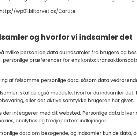
ttp://wp01.biltorvet.as/CarLite.
ndsamler og hvorfor vi indsamler det
 hvilke personlige data du indsamler fra brugere og b
, personlige præferencer for ens konto; transaktionsdata
ng af følsomme personlige data, såsom data vedrørende
ndsamler, skal du også meddele, hvorfor du indsamler det.
pbevaring, eller det aktive samtykke brugeren har givet.
e der inteagerer med dit websted. Personlige data bliver
es, analytics og tredjeparters indlejringer.
onlige data om besøgende, og indsamler kun de data, de