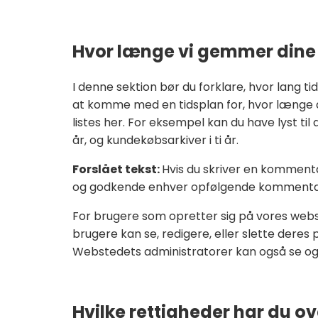
Hvor længe vi gemmer dine
I denne sektion bør du forklare, hvor lang t
at komme med en tidsplan for, hvor længe d
listes her. For eksempel kan du have lyst til
år, og kundekøbsarkiver i ti år.
Forslået tekst:
Hvis du skriver en komment
og godkende enhver opfølgende kommentar 
For brugere som opretter sig på vores webst
brugere kan se, redigere, eller slette dere
Webstedets administratorer kan også se og 
Hvilke rettigheder har du o