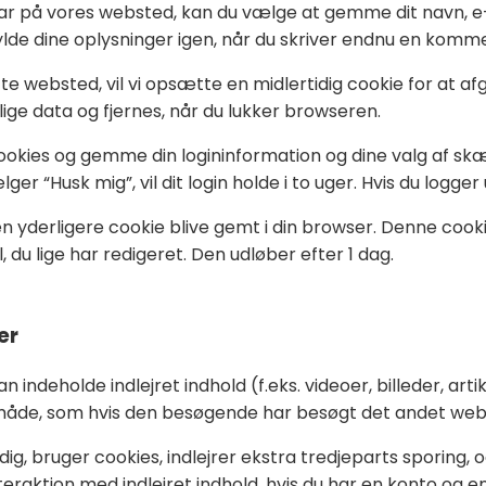
ar på vores websted, kan du vælge at gemme dit navn, e-
lde dine oplysninger igen, når du skriver endnu en komment
tte websted, vil vi opsætte en midlertidig cookie for at 
ge data og fjernes, når du lukker browseren.
ookies og gemme din logininformation og dine valg af skæ
er “Husk mig”, vil dit login holde i to uger. Hvis du logger 
il en yderligere cookie blive gemt i din browser. Denne coo
 du lige har redigeret. Den udløber efter 1 dag.
er
 indeholde indlejret indhold (f.eks. videoer, billeder, artik
måde, som hvis den besøgende har besøgt det andet web
, bruger cookies, indlejrer ekstra tredjeparts sporing, 
nteraktion med indlejret indhold, hvis du har en konto og 