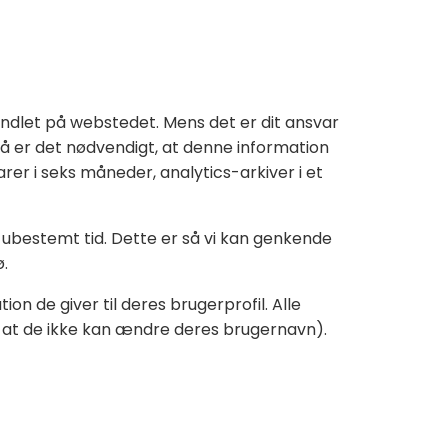
handlet på webstedet. Mens det er dit ansvar
å er det nødvendigt, at denne information
arer i seks måneder, analytics-arkiver i et
ubestemt tid. Dette er så vi kan genkende
.
 de giver til deres brugerprofil. Alle
se at de ikke kan ændre deres brugernavn).