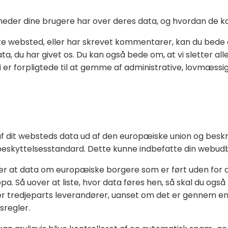
tigheder dine brugere har over deres data, og hvordan de 
te websted, eller har skrevet kommentarer, kan du bede 
ata, du har givet os. Du kan også bede om, at vi sletter all
i er forpligtede til at gemme af administrative, lovmæss
er af dit websteds data ud af den europæiske union og bes
beskyttelsesstandard. Dette kunne indbefatte din webudbyd
r at data om europæiske borgere som er ført uden for 
. Så uover at liste, hvor data føres hen, så skal du også b
ler tredjeparts leverandører, uanset om det er gennem en
sregler.