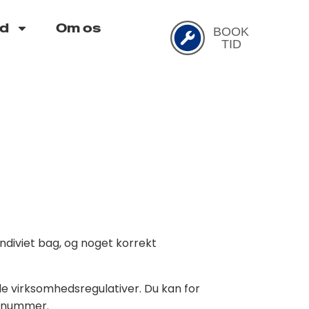
d
Om os
BOOK
TID
ndiviet bag, og noget korrekt
ale virksomhedsregulativer. Du kan for
ngsnummer.