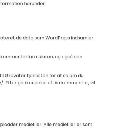
information herunder.
 noteret de data som WordPress indsamler
 i kommentarformularen, og også den
il Gravatar tjenesten for at se om du
y/. Efter godkendelse af din kommentar, vil
oader mediefiler. Alle mediefiler er som