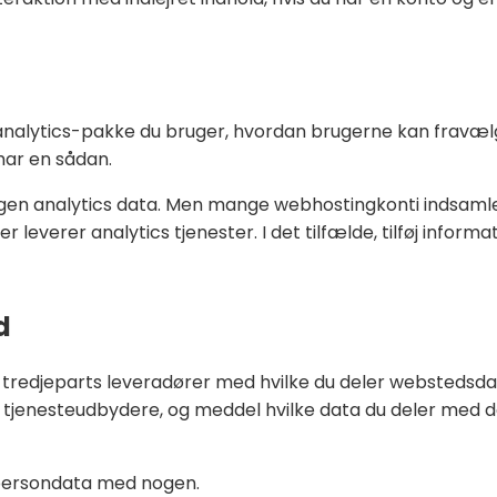
analytics-pakke du bruger, hvordan brugerne kan fravælge 
 har en sådan.
en analytics data. Men mange webhostingkonti indsamle
leverer analytics tjenester. I det tilfælde, tilføj informat
d
lle tredjeparts leveradører med hvilke du deler webstedsd
s tjenesteudbydere, og meddel hvilke data du deler med de
persondata med nogen.