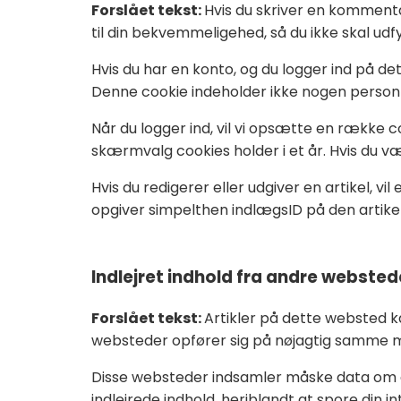
Forslået tekst:
Hvis du skriver en komment
til din bekvemmeligehed, så du ikke skal udfy
Hvis du har en konto, og du logger ind på de
Denne cookie indeholder ikke nogen personli
Når du logger ind, vil vi opsætte en række c
skærmvalg cookies holder i et år. Hvis du vælg
Hvis du redigerer eller udgiver en artikel, v
opgiver simpelthen indlægsID på den artikel,
Indlejret indhold fra andre websted
Forslået tekst:
Artikler på dette websted kan
websteder opfører sig på nøjagtig samme 
Disse websteder indsamler måske data om dig
indlejrede indhold, heriblandt at spore din i