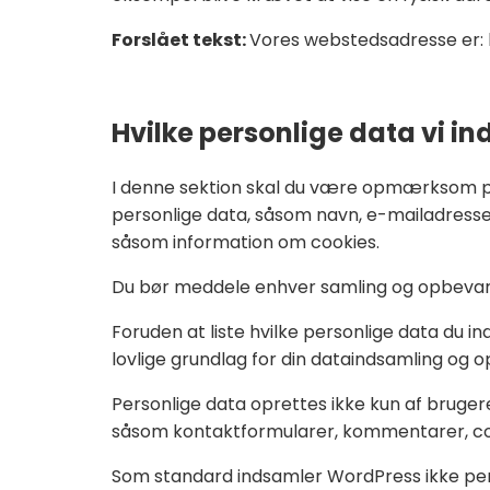
Forslået tekst:
Vores webstedsadresse er: h
Hvilke personlige data vi i
I denne sektion skal du være opmærksom på
personlige data, såsom navn, e-mailadresse
såsom information om cookies.
Du bør meddele enhver samling og opbevari
Foruden at liste hvilke personlige data du i
lovlige grundlag for din dataindsamling og o
Personlige data oprettes ikke kun af bruger
såsom kontaktformularer, kommentarer, cooki
Som standard indsamler WordPress ikke pers