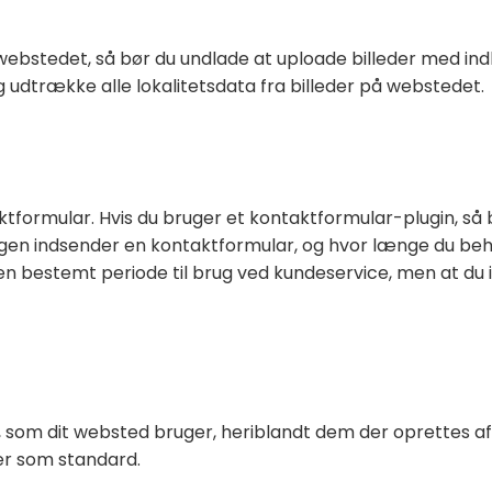
l webstedet, så bør du undlade at uploade billeder med ind
dtrække alle lokalitetsdata fra billeder på webstedet.
tformular. Hvis du bruger et kontaktformular-plugin, så 
ogen indsender en kontaktformular, og hvor længe du beh
n bestemt periode til brug ved kundeservice, men at du i
, som dit websted bruger, heriblandt dem der oprettes af p
er som standard.