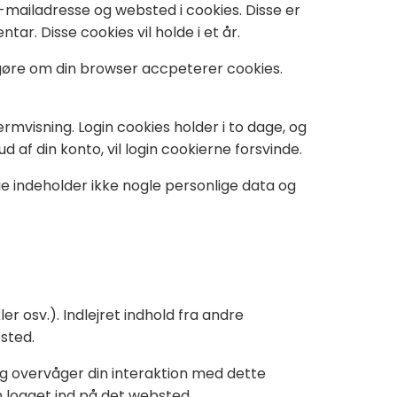
mailadresse og websted i cookies. Disse er
ar. Disse cookies vil holde i et år.
afgøre om din browser accpeterer cookies.
rmvisning. Login cookies holder i to dage, og
ud af din konto, vil login cookierne forsvinde.
kie indeholder ikke nogle personlige data og
ler osv.). Indlejret indhold fra andre
sted.
og overvåger din interaktion med dette
en logget ind på det websted.