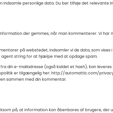
 indsamle personlige data. Du bør tilføje det relevante 
en information der gemmes, når man kommenterer. Vi har
entarer på webstedet, indsamler vi de data, som vises
agent string for at hjælpe med at opdage spam.
ra din e-mailadresse (også kaldet et hash), kan leveres t
spolitik er tilgængelig her: http://automattic.com/privac
igheden sammen med din kommentar.
om på, at information kan åbenbares af brugere, der upl