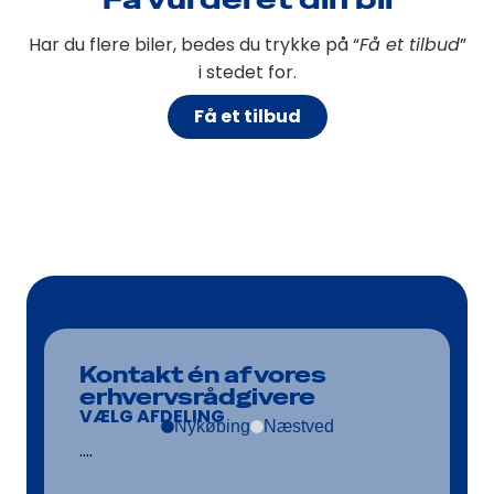
Har du flere biler, bedes du trykke på “
Få et tilbud
”
i stedet for.
Få et tilbud
Kontakt én af vores
erhvervsrådgivere
VÆLG AFDELING
Nykøbing
Næstved
....