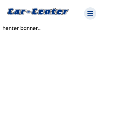
henter banner...
Car-Center Erhverv
Erhvervsbiler der
matcher jeres
branche, behov og
budget
Uanset om du har brug for en rummelig
varebil til håndværkeropgaver,
en driftsikker firmabil til kørende sælgere eller
en el-varebil til grønnere kørsel i byen
– så har vi den rette løsning til din forretning.