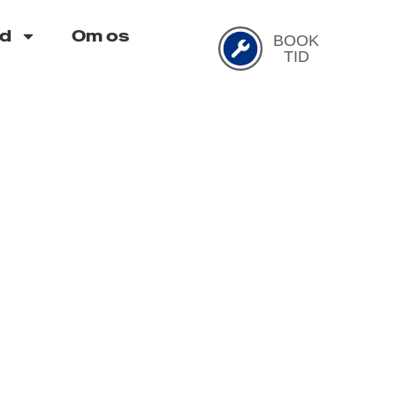
d
Om os
BOOK
TID