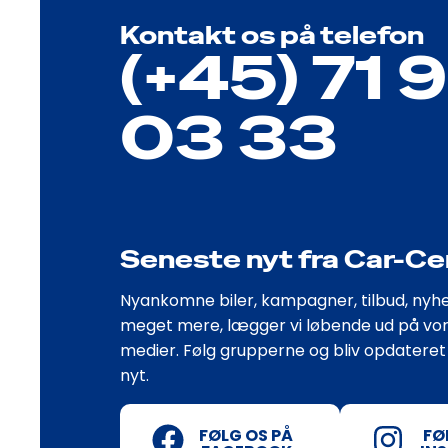
Kontakt os på telefon
(+45) 71 
03 33
Seneste nyt fra Car-Ce
Nyankomne biler, kampagner, tilbud, nyh
meget mere, lægger vi løbende ud på vor
medier. Følg grupperne og bliv opdatere
nyt.
FØLG OS PÅ
FØ