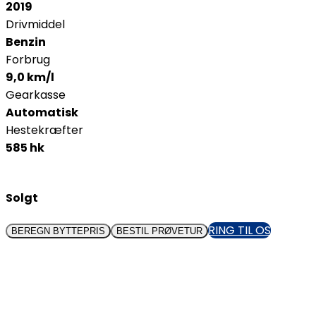
2019
Drivmiddel
Benzin
Forbrug
9,0 km/l
Gearkasse
Automatisk
Hestekræfter
585 hk
Solgt
RING TIL OS
BEREGN BYTTEPRIS
BESTIL PRØVETUR