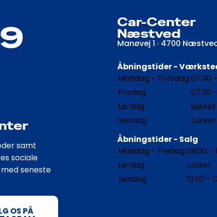
Car-Center
99
Næstved
Manøvej 1 · 4700 Næstve
Åbningstider - Værkste
Mandag - Torsdag
07:30 -
Fredag
07:30 -
Lørdag
Lukket
Søndag
Lukket
nter
Åbningstider - Salg
eder samt
Mandag - Fredag
09:00 - 
es sociale
Lørdag
Lukket
t med seneste
Søndag
10:00 - 
LG OS PÅ