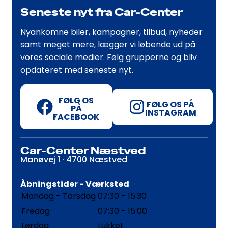
Seneste nyt fra Car-Center
Nyankomne biler, kampagner, tilbud, nyheder
samt meget mere, lægger vi løbende ud på
vores sociale medier. Følg grupperne og bliv
opdateret med seneste nyt.
FØLG OS
FØLG OS PÅ
PÅ
INSTAGRAM
FACEBOOK
Car-Center Næstved
Manøvej 1 · 4700 Næstved
Åbningstider - Værksted
Mandag - Torsdag
07:30 - 15:30
Fredag
07:30 - 15:00
Lørdag
Lukket